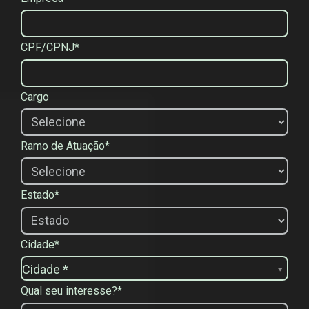
CPF/CPNJ*
Cargo
Ramo de Atuação*
Estado*
Cidade*
C
Cidade *
i
Qual seu interesse?*
d