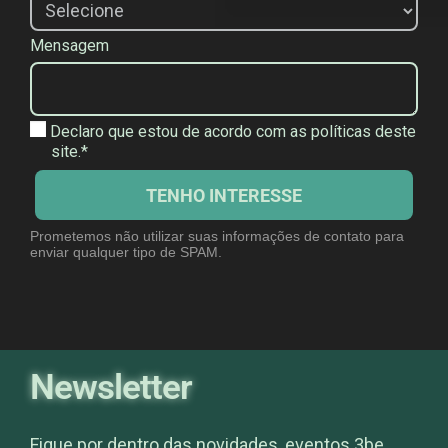
a
d
Mensagem
e
*
Declaro que estou de acordo com as políticas deste
site.*
TENHO INTERESSE
Prometemos não utilizar suas informações de contato para
enviar qualquer tipo de SPAM.
Newsletter
Fique por dentro das novidades, eventos 3be,