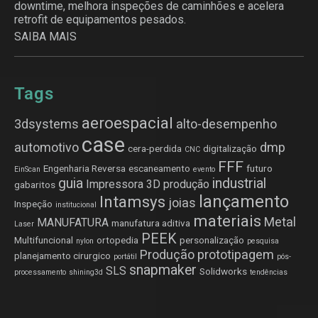
downtime, melhora inspeções de caminhões e acelera
retrofit de equipamentos pesados.
SAIBA MAIS
Tags
aeroespacial
3dsystems
alto-desempenho
case
automotivo
dmp
cera-perdida
digitalização
CNC
FFF
Engenharia Reversa
escaneamento
futuro
EinScan
evento
guia
industrial
Impressora 3D produção
gabaritos
lançamento
Intamsys
joias
Inspeção
institucional
materiais
Metal
MANUFATURA
manufatura aditiva
Laser
PEEK
Multifuncional
ortopedia
personalização
nylon
pesquisa
Produção
prototipagem
planejamento cirurgico
portátil
pós-
snapmaker
SLS
Solidworks
processamento
shining3d
tendências