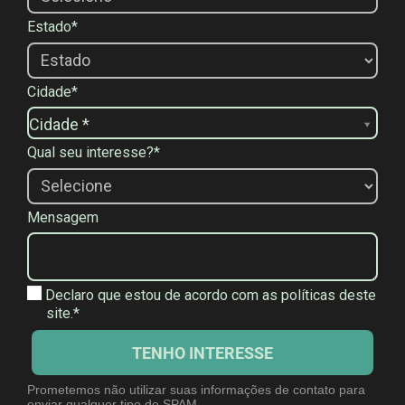
Estado*
Cidade*
C
Cidade *
i
Qual seu interesse?*
d
a
d
Mensagem
e
*
Declaro que estou de acordo com as políticas deste
site.*
TENHO INTERESSE
Prometemos não utilizar suas informações de contato para
enviar qualquer tipo de SPAM.