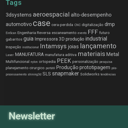
Tags
aeroespacial
3dsystems
alto-desempenho
case
automotivo
dmp
cera-perdida
digitalização
CNC
FFF
Engenharia Reversa
escaneamento
futuro
EinScan
evento
guia
industrial
Impressora 3D produção
gabaritos
lançamento
Intamsys
joias
Inspeção
institucional
materiais
Metal
MANUFATURA
manufatura aditiva
Laser
PEEK
Multifuncional
ortopedia
personalização
nylon
pesquisa
Produção
prototipagem
planejamento cirurgico
portátil
pós-
snapmaker
SLS
Solidworks
processamento
shining3d
tendências
Newsletter