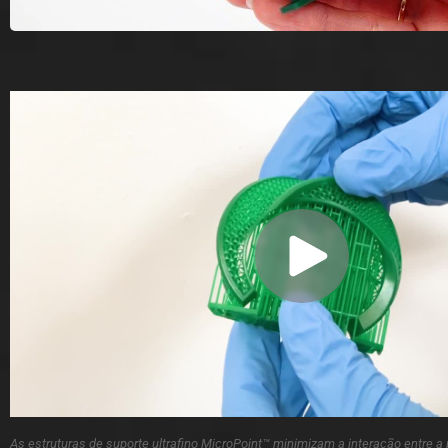
As estruturas de suporte ultrafino MicroPoint™ minimizam a interação entre a