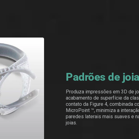
Padrões de joia
Produza impressões em 3D de joi
acabamento de superfície da cla
contato da Figure 4, combinada c
MicroPoint ™, minimiza a interaçã
paredes laterais mais suaves e n
joias.