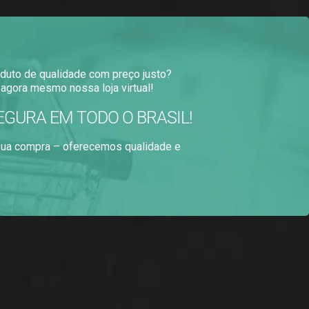
duto de qualidade com preço justo?
agora mesmo nossa loja virtual!
EGURA EM TODO O BRASIL!
 sua compra – oferecemos qualidade e