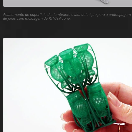
Acabamento de superfície deslumbrante e alta definição para a prototipagem
de joias com moldagem de RTV/silicone.