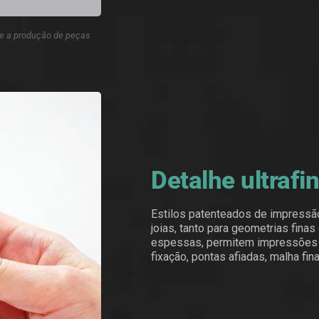
 e a produção de peças
Detalhe ultrafi
Estilos patenteados de impressã
joias, tanto para geometrias fina
espessas, permitem impressões d
fixação, pontas afiadas, malha fin