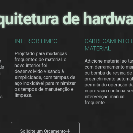
quitetura de hardwa
INTERIOR LIMPO
CARREGAMENTO 
MATERIAL
Projetado para mudanças
frequentes de material, o
o
Adicione material ao t
novo interior foi
nda
com derramamento ma
desenvolvido visando à
a
ou bomba de resina de
simplicidade, com tampas de
preenchimento automát
aço inoxidável para minimizar
permitindo operação d
os tempos de manutenção e
impressão contínua s
limpeza. ​
as
intervenção manual
frequente.
Solicite um Orçamento