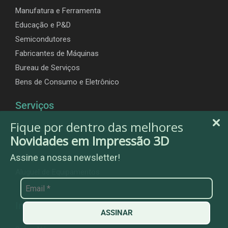
Manufatura e Ferramenta
Educação e P&D
Semicondutores
Fabricantes de Máquinas
Bureau de Serviços
Bens de Consumo e Eletrônico
Serviços
Fique por dentro das melhores
Impressão 3D Sob Demanda
Novidades em Impressão 3D
Digitalização 3D e Engenharia Reversa
Assine a nossa newsletter!
Medição e Inspeção 3D
Aluguel de Equipamentos
Institucional
ASSINAR