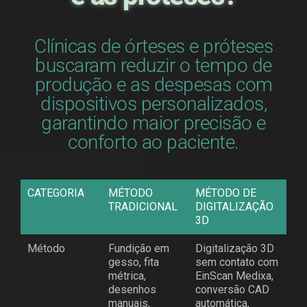
Clínicas de órteses e próteses
buscaram reduzir o tempo de
produção e as despesas com
dispositivos personalizados,
garantindo maior precisão e
conforto ao paciente.
CATEGORIA
MÉTODO
MÉTODO DE
TRADICIONAL
DIGITALIZAÇÃO
3D
Método
Fundição em
Digitalização 3D
gesso, fita
sem contato com
métrica,
EinScan Medixa,
desenhos
conversão CAD
manuais,
automática,