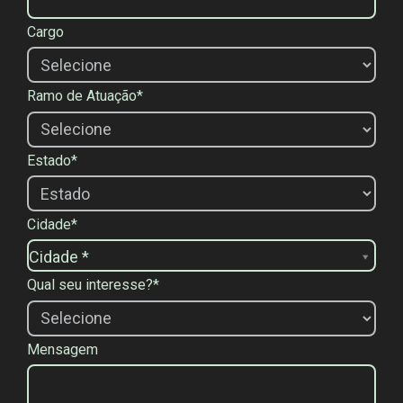
Cargo
Ramo de Atuação*
Estado*
Cidade*
C
Cidade *
i
Qual seu interesse?*
d
a
d
Mensagem
e
*