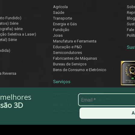
Agrícola
Sob
Saúde
Repr
nto Fundido)
Transporte
Blog
atos) Série
Energia e Gás
Sust
ografia) série
Fundição
Fale
ção Seletiva a Laser)
Joias
Polí
tal) Série
Manufatura e Ferramenta
Educação e P&D
Sus
ndida)
Semicondutores
Fabricantes de Máquinas
Bureau de Serviços
Bens de Consumo e Eletrônico
ia Reversa
Serviços
Impressão 3D Sob Demanda
 melhores
Digitalização 3D e Engenharia Reversa
ssão 3D
Medição e Inspeção 3D
Aluguel de Equipamentos
A