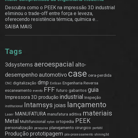
Descubra como o PEEK na impressão 3D industrial
eliminou o trade-off entre força e leveza,
oferecendo resistência térmica, química e
estrutural.
SAIBA MAIS
Tags
aeroespacial
3dsystems
alto-
case
desempenho
automotivo
cera-perdida
dmp
digitalização
Engenharia Reversa
CNC
EinScan
FFF
guia
escaneamento
futuro
gabaritos
evento
industrial
Impressora 3D produção
Inspeção
lançamento
Intamsys
joias
institucional
materiais
MANUFATURA
manufatura aditiva
Laser
PEEK
Metal
Multifuncional
ortopedia
nylon
personalização
planejamento cirurgico
pesquisa
portátil
Produção
prototipagem
pós-processamento
shining3d