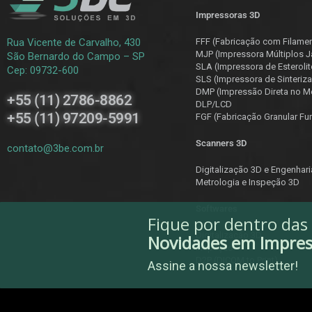
Impressoras 3D
Rua Vicente de Carvalho, 430
FFF (Fabricação com Filame
MJP (Impressora Múltiplos J
São Bernardo do Campo – SP
SLA (Impressora de Esterolit
Cep: 09732-600
SLS (Impressora de Sinteriza
DMP (Impressão Direta no Me
+55 (11) 2786-8862
DLP/LCD
+55 (11) 97209-5991
F
GF (Fabricação Granular Fu
Scanners 3D
contato@3be.com.br
Digitalização 3D e Engenhar
Metrologia e Inspeção 3D
Softwares
Fique por dentro das
Digitalização 3D
Novidades em Impre
Inspeção
D2P (DICOM to Print)
Assine a nossa newsletter!