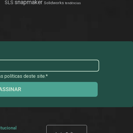
snapmaker
SLS
Solidworks
tendências
 políticas deste site.*
ASSINAR
itucional