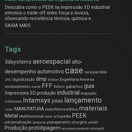
Descubra como o PEEK na impressão 3D industrial
eliminou o trade-off entre força e leveza,
oferecendo resistência térmica, química e
estrutural.
SAIBA MAIS
Tags
aeroespacial
3dsystems
alto-
case
desempenho
automotivo
cera-perdida
dmp
digitalização
Engenharia Reversa
CNC
EinScan
FFF
guia
escaneamento
futuro
gabaritos
evento
industrial
Impressora 3D produção
Inspeção
lançamento
Intamsys
joias
institucional
materiais
MANUFATURA
manufatura aditiva
Laser
PEEK
Metal
Multifuncional
ortopedia
nylon
personalização
planejamento cirurgico
pesquisa
portátil
Produção
prototipagem
pós-processamento
shining3d