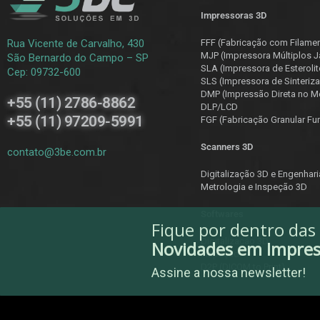
Impressoras 3D
Rua Vicente de Carvalho, 430
FFF (Fabricação com Filame
MJP (Impressora Múltiplos J
São Bernardo do Campo – SP
SLA (Impressora de Esterolit
Cep: 09732-600
SLS (Impressora de Sinteriza
DMP (Impressão Direta no Me
+55 (11) 2786-8862
DLP/LCD
+55 (11) 97209-5991
F
GF (Fabricação Granular Fu
Scanners 3D
contato@3be.com.br
Digitalização 3D e Engenhar
Metrologia e Inspeção 3D
Softwares
Fique por dentro das
Digitalização 3D
Novidades em Impre
Inspeção
D2P (DICOM to Print)
Assine a nossa newsletter!