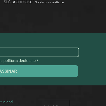
snapmaker
SLS
Solidworks
tendências
 políticas deste site.*
ASSINAR
itucional