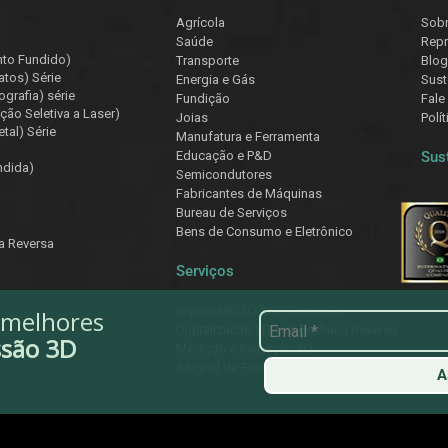
Agrícola
Sob
Saúde
Repr
nto Fundido)
Transporte
Blog
atos) Série
Energia e Gás
Sust
ografia) série
Fundição
Fale
ção Seletiva a Laser)
Joias
Polí
tal) Série
Manufatura e Ferramenta
Educação e P&D
Sus
ndida)
Semicondutores
Fabricantes de Máquinas
Bureau de Serviços
Bens de Consumo e Eletrônico
ia Reversa
Serviços
Impressão 3D Sob Demanda
 melhores
Digitalização 3D e Engenharia Reversa
ssão 3D
Medição e Inspeção 3D
Aluguel de Equipamentos
A