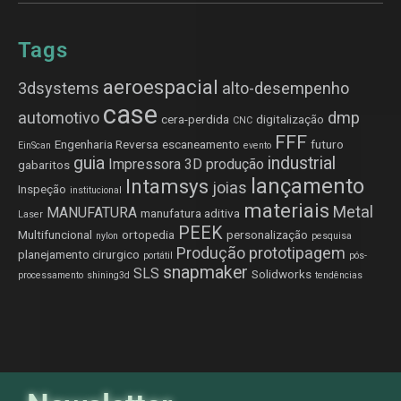
Tags
aeroespacial
3dsystems
alto-desempenho
case
automotivo
dmp
cera-perdida
digitalização
CNC
FFF
Engenharia Reversa
escaneamento
futuro
EinScan
evento
guia
industrial
Impressora 3D produção
gabaritos
lançamento
Intamsys
joias
Inspeção
institucional
materiais
Metal
MANUFATURA
manufatura aditiva
Laser
PEEK
Multifuncional
ortopedia
personalização
nylon
pesquisa
Produção
prototipagem
planejamento cirurgico
portátil
pós-
snapmaker
SLS
Solidworks
processamento
shining3d
tendências