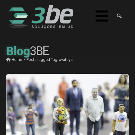
Blog
3BE
Home
•
Posts tagged
Tag:
avatoys