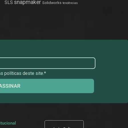
snapmaker
SLS
Solidworks
tendências
 políticas deste site.*
ASSINAR
itucional