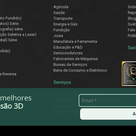
Agrícola
Sob
Saúde
Repr
nto Fundido)
Transporte
Blog
atos) Série
Energia e Gás
Sust
ografia) série
Fundição
Fale
ção Seletiva a Laser)
Joias
Polí
tal) Série
Manufatura e Ferramenta
Educação e P&D
Sus
ndida)
Semicondutores
Fabricantes de Máquinas
Bureau de Serviços
Bens de Consumo e Eletrônico
ia Reversa
Serviços
Impressão 3D Sob Demanda
 melhores
Digitalização 3D e Engenharia Reversa
ssão 3D
Medição e Inspeção 3D
Aluguel de Equipamentos
A