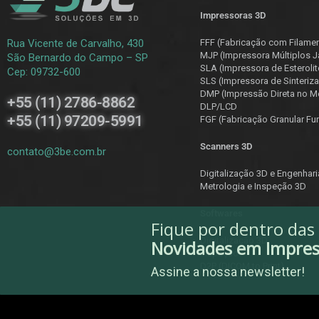
Impressoras 3D
Rua Vicente de Carvalho, 430
FFF (Fabricação com Filame
MJP (Impressora Múltiplos J
São Bernardo do Campo – SP
SLA (Impressora de Esterolit
Cep: 09732-600
SLS (Impressora de Sinteriza
DMP (Impressão Direta no Me
+55 (11) 2786-8862
DLP/LCD
+55 (11) 97209-5991
F
GF (Fabricação Granular Fu
Scanners 3D
contato@3be.com.br
Digitalização 3D e Engenhar
Metrologia e Inspeção 3D
Softwares
Fique por dentro das
Digitalização 3D
Novidades em Impre
Inspeção
D2P (DICOM to Print)
Assine a nossa newsletter!