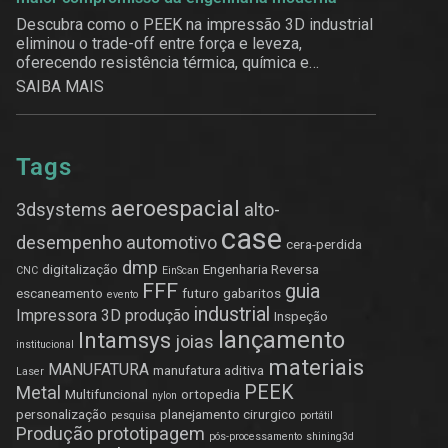
Descubra como o PEEK na impressão 3D industrial
eliminou o trade-off entre força e leveza,
oferecendo resistência térmica, química e
estrutural.
SAIBA MAIS
Tags
aeroespacial
3dsystems
alto-
case
desempenho
automotivo
cera-perdida
dmp
digitalização
Engenharia Reversa
CNC
EinScan
FFF
guia
escaneamento
futuro
gabaritos
evento
industrial
Impressora 3D produção
Inspeção
lançamento
Intamsys
joias
institucional
materiais
MANUFATURA
manufatura aditiva
Laser
PEEK
Metal
Multifuncional
ortopedia
nylon
personalização
planejamento cirurgico
pesquisa
portátil
Produção
prototipagem
pós-processamento
shining3d