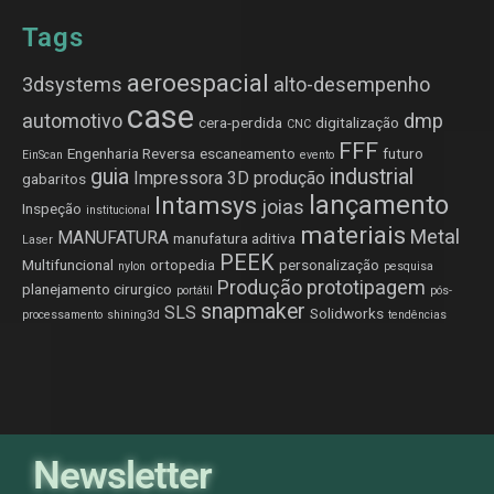
Tags
aeroespacial
3dsystems
alto-desempenho
case
automotivo
dmp
cera-perdida
digitalização
CNC
FFF
Engenharia Reversa
escaneamento
futuro
EinScan
evento
guia
industrial
Impressora 3D produção
gabaritos
lançamento
Intamsys
joias
Inspeção
institucional
materiais
Metal
MANUFATURA
manufatura aditiva
Laser
PEEK
Multifuncional
ortopedia
personalização
nylon
pesquisa
Produção
prototipagem
planejamento cirurgico
portátil
pós-
snapmaker
SLS
Solidworks
processamento
shining3d
tendências
Newsletter