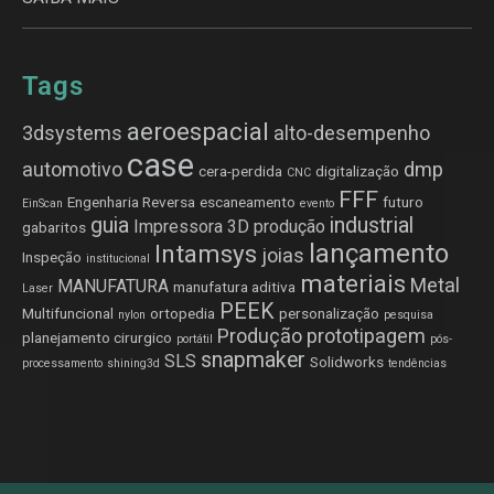
Tags
aeroespacial
3dsystems
alto-desempenho
case
automotivo
dmp
cera-perdida
digitalização
CNC
FFF
Engenharia Reversa
escaneamento
futuro
EinScan
evento
guia
industrial
Impressora 3D produção
gabaritos
lançamento
Intamsys
joias
Inspeção
institucional
materiais
Metal
MANUFATURA
manufatura aditiva
Laser
PEEK
Multifuncional
ortopedia
personalização
nylon
pesquisa
Produção
prototipagem
planejamento cirurgico
portátil
pós-
snapmaker
SLS
Solidworks
processamento
shining3d
tendências