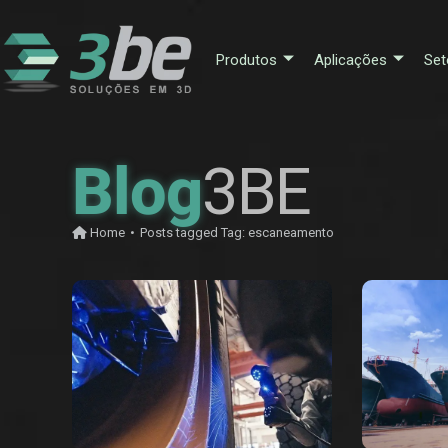
Produtos
Aplicações
Set
Blog
3BE
Home
•
Posts tagged
Tag:
escaneamento