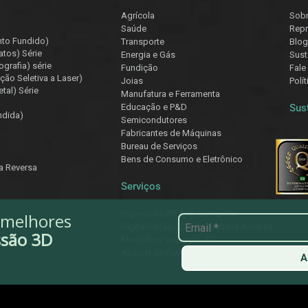
Agrícola
Sob
Saúde
Repr
nto Fundido)
Transporte
Blog
atos) Série
Energia e Gás
Sust
ografia) série
Fundição
Fale
ção Seletiva a Laser)
Joias
Polí
tal) Série
Manufatura e Ferramenta
Educação e P&D
Sus
ndida)
Semicondutores
Fabricantes de Máquinas
Bureau de Serviços
Bens de Consumo e Eletrônico
ia Reversa
Serviços
Impressão 3D Sob Demanda
 melhores
Digitalização 3D e Engenharia Reversa
ssão 3D
Medição e Inspeção 3D
Aluguel de Equipamentos
A