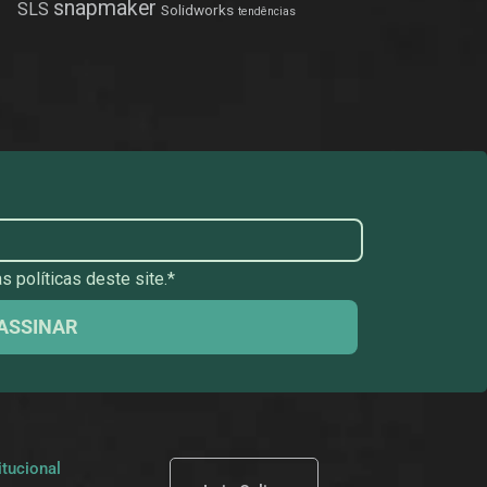
snapmaker
SLS
Solidworks
tendências
 políticas deste site.*
ASSINAR
itucional