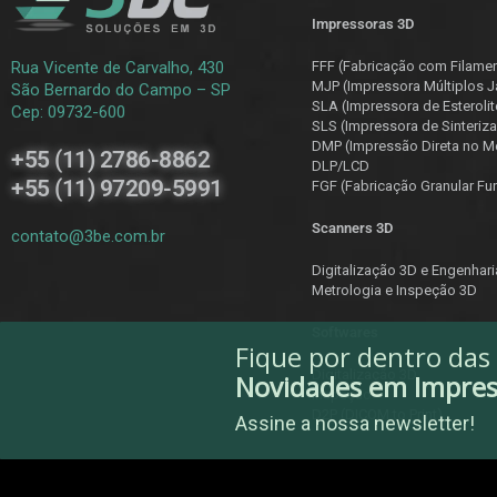
Impressoras 3D
Rua Vicente de Carvalho, 430
FFF (Fabricação com Filame
MJP (Impressora Múltiplos J
São Bernardo do Campo – SP
SLA (Impressora de Esterolit
Cep: 09732-600
SLS (Impressora de Sinteriza
DMP (Impressão Direta no Me
+55 (11) 2786-8862
DLP/LCD
+55 (11) 97209-5991
F
GF (Fabricação Granular Fu
Scanners 3D
contato@3be.com.br
Digitalização 3D e Engenhar
Metrologia e Inspeção 3D
Softwares
Fique por dentro das
Digitalização 3D
Novidades em Impre
Inspeção
D2P (DICOM to Print)
Assine a nossa newsletter!