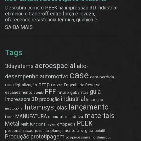
Descubra como o PEEK na impressão 3D industrial
eliminou o trade-off entre força e leveza,
oferecendo resistência térmica, química e
estrutural.
SAIBA MAIS
Tags
aeroespacial
3dsystems
alto-
case
desempenho
automotivo
cera-perdida
dmp
digitalização
Engenharia Reversa
CNC
EinScan
FFF
guia
escaneamento
futuro
gabaritos
evento
industrial
Impressora 3D produção
Inspeção
lançamento
Intamsys
joias
institucional
materiais
MANUFATURA
manufatura aditiva
Laser
PEEK
Metal
Multifuncional
ortopedia
nylon
personalização
planejamento cirurgico
pesquisa
portátil
Produção
prototipagem
pós-processamento
shining3d