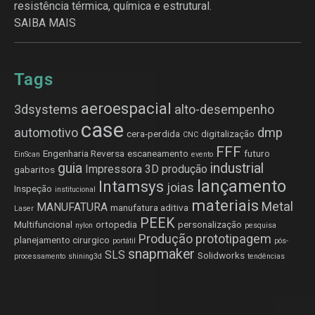
resistência térmica, química e estrutural.
SAIBA MAIS
Tags
aeroespacial
3dsystems
alto-desempenho
case
automotivo
dmp
cera-perdida
digitalização
CNC
FFF
Engenharia Reversa
escaneamento
futuro
EinScan
evento
guia
industrial
Impressora 3D produção
gabaritos
lançamento
Intamsys
joias
Inspeção
institucional
materiais
Metal
MANUFATURA
manufatura aditiva
Laser
PEEK
Multifuncional
ortopedia
personalização
nylon
pesquisa
Produção
prototipagem
planejamento cirurgico
portátil
pós-
snapmaker
SLS
Solidworks
processamento
shining3d
tendências