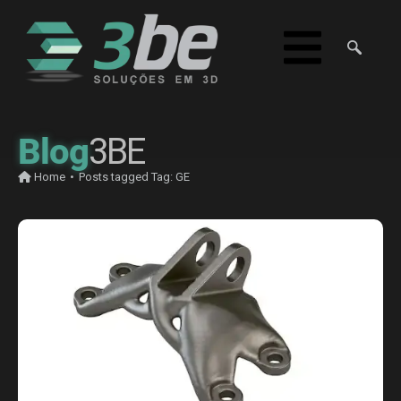
Blog
3BE
Home
•
Posts tagged
Tag:
GE