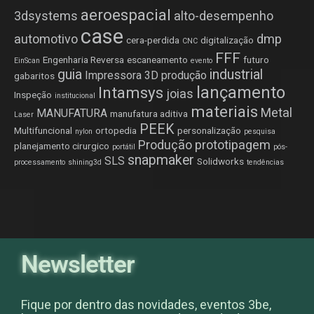
aeroespacial
3dsystems
alto-desempenho
case
automotivo
dmp
cera-perdida
digitalização
CNC
FFF
Engenharia Reversa
escaneamento
futuro
EinScan
evento
guia
industrial
Impressora 3D produção
gabaritos
lançamento
Intamsys
joias
Inspeção
institucional
materiais
Metal
MANUFATURA
manufatura aditiva
Laser
PEEK
Multifuncional
ortopedia
personalização
nylon
pesquisa
Produção
prototipagem
planejamento cirurgico
portátil
pós-
snapmaker
SLS
Solidworks
processamento
shining3d
tendências
Newsletter
Fique por dentro das novidades, eventos 3be,