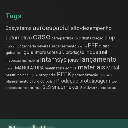
Tags
aeroespacial
3dsystems
alto-desempenho
case
automotivo
dmp
cera-perdida
digitalização
CNC
FFF
Engenharia Reversa
escaneamento
futuro
EinScan
evento
guia
industrial
Impressora 3D produção
gabaritos
lançamento
Intamsys
joias
Inspeção
institucional
materiais
Metal
MANUFATURA
manufatura aditiva
Laser
PEEK
Multifuncional
ortopedia
personalização
nylon
pesquisa
Produção
prototipagem
planejamento cirurgico
portátil
pós-
snapmaker
SLS
Solidworks
processamento
shining3d
tendências