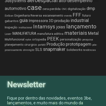
aeroespacial
3dsystems
alto-desempenho
case
automotivo
dmp
cera-perdida
digitalização
CNC
FFF
Engenharia Reversa
escaneamento
futuro
EinScan
evento
guia
industrial
Impressora 3D produção
gabaritos
lançamento
Intamsys
joias
Inspeção
institucional
materiais
Metal
MANUFATURA
manufatura aditiva
Laser
PEEK
Multifuncional
ortopedia
personalização
nylon
pesquisa
Produção
prototipagem
planejamento cirurgico
portátil
pós-
snapmaker
SLS
Solidworks
processamento
shining3d
tendências
Newsletter
Fique por dentro das novidades, eventos 3be,
lançamentos, e muito mais do mundo da