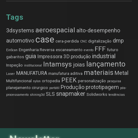
Tags
aeroespacial
3dsystems
alto-desempenho
case
automotivo
dmp
cera-perdida
digitalização
CNC
FFF
Engenharia Reversa
escaneamento
futuro
EinScan
evento
guia
industrial
Impressora 3D produção
gabaritos
lançamento
Intamsys
joias
Inspeção
institucional
materiais
Metal
MANUFATURA
manufatura aditiva
Laser
PEEK
Multifuncional
ortopedia
personalização
nylon
pesquisa
Produção
prototipagem
planejamento cirurgico
portátil
pós-
snapmaker
SLS
Solidworks
processamento
shining3d
tendências