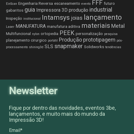
FFF
Engenharia Reversa
escaneamento
futuro
EinScan
evento
guia
industrial
Impressora 3D produção
gabaritos
lançamento
Intamsys
joias
Inspeção
institucional
materiais
Metal
MANUFATURA
manufatura aditiva
Laser
PEEK
Multifuncional
ortopedia
personalização
nylon
pesquisa
Produção
prototipagem
planejamento cirurgico
portátil
pós-
snapmaker
SLS
Solidworks
processamento
shining3d
tendências
Newsletter
Fique por dentro das novidades, eventos 3be,
lançamentos, e muito mais do mundo da
Impressão 3D!
Email*