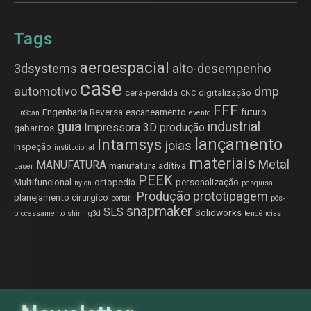
Tags
aeroespacial
3dsystems
alto-desempenho
case
automotivo
dmp
cera-perdida
digitalização
CNC
FFF
Engenharia Reversa
escaneamento
futuro
EinScan
evento
guia
industrial
Impressora 3D produção
gabaritos
lançamento
Intamsys
joias
Inspeção
institucional
materiais
Metal
MANUFATURA
manufatura aditiva
Laser
PEEK
Multifuncional
ortopedia
personalização
nylon
pesquisa
Produção
prototipagem
planejamento cirurgico
portátil
pós-
snapmaker
SLS
Solidworks
processamento
shining3d
tendências