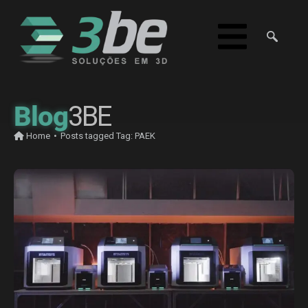
Blog
3BE
Home
•
Posts tagged
Tag:
PAEK