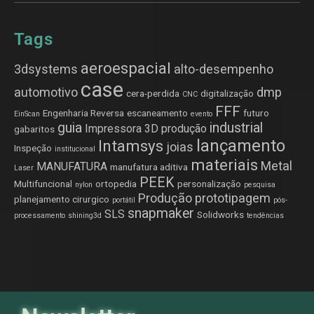
Tags
aeroespacial
3dsystems
alto-desempenho
case
automotivo
dmp
cera-perdida
digitalização
CNC
FFF
Engenharia Reversa
escaneamento
futuro
EinScan
evento
guia
industrial
Impressora 3D produção
gabaritos
lançamento
Intamsys
joias
Inspeção
institucional
materiais
Metal
MANUFATURA
manufatura aditiva
Laser
PEEK
Multifuncional
ortopedia
personalização
nylon
pesquisa
Produção
prototipagem
planejamento cirurgico
portátil
pós-
snapmaker
SLS
Solidworks
processamento
shining3d
tendências