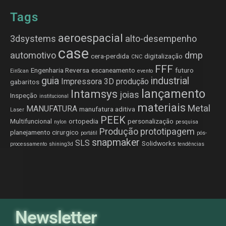
Tags
aeroespacial
3dsystems
alto-desempenho
case
automotivo
dmp
cera-perdida
digitalização
CNC
FFF
Engenharia Reversa
escaneamento
futuro
EinScan
evento
guia
industrial
Impressora 3D produção
gabaritos
lançamento
Intamsys
joias
Inspeção
institucional
materiais
Metal
MANUFATURA
manufatura aditiva
Laser
PEEK
Multifuncional
ortopedia
personalização
nylon
pesquisa
Produção
prototipagem
planejamento cirurgico
portátil
pós-
snapmaker
SLS
Solidworks
processamento
shining3d
tendências
Newsletter