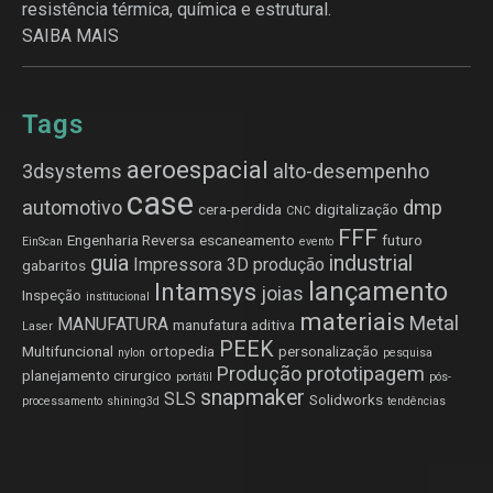
resistência térmica, química e estrutural.
SAIBA MAIS
Tags
aeroespacial
3dsystems
alto-desempenho
case
automotivo
dmp
cera-perdida
digitalização
CNC
FFF
Engenharia Reversa
escaneamento
futuro
EinScan
evento
guia
industrial
Impressora 3D produção
gabaritos
lançamento
Intamsys
joias
Inspeção
institucional
materiais
Metal
MANUFATURA
manufatura aditiva
Laser
PEEK
Multifuncional
ortopedia
personalização
nylon
pesquisa
Produção
prototipagem
planejamento cirurgico
portátil
pós-
snapmaker
SLS
Solidworks
processamento
shining3d
tendências