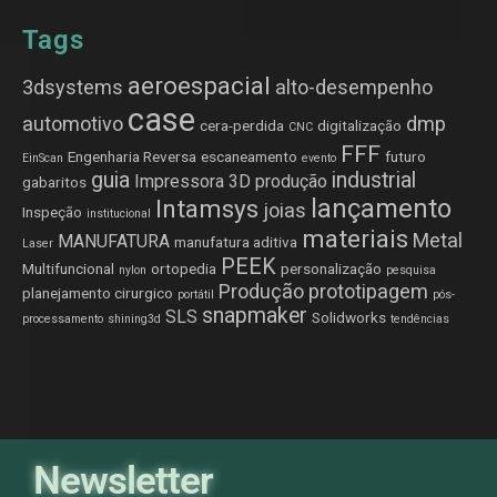
Tags
aeroespacial
3dsystems
alto-desempenho
case
automotivo
dmp
cera-perdida
digitalização
CNC
FFF
Engenharia Reversa
escaneamento
futuro
EinScan
evento
guia
industrial
Impressora 3D produção
gabaritos
lançamento
Intamsys
joias
Inspeção
institucional
materiais
Metal
MANUFATURA
manufatura aditiva
Laser
PEEK
Multifuncional
ortopedia
personalização
nylon
pesquisa
Produção
prototipagem
planejamento cirurgico
portátil
pós-
snapmaker
SLS
Solidworks
processamento
shining3d
tendências
Newsletter