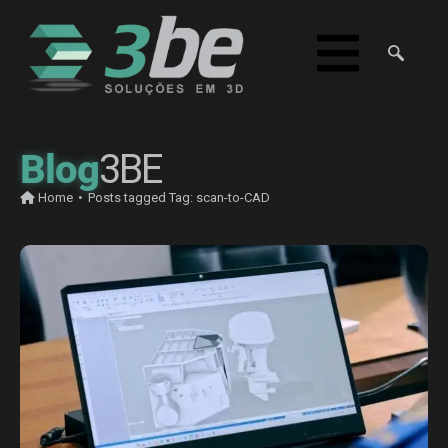
Blog
3BE
Home
•
Posts tagged
Tag:
scan-to-CAD