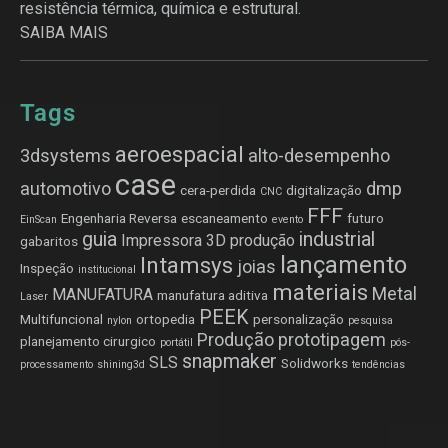
resistência térmica, química e estrutural.
SAIBA MAIS
Tags
aeroespacial
3dsystems
alto-desempenho
case
automotivo
dmp
cera-perdida
digitalização
CNC
FFF
Engenharia Reversa
escaneamento
futuro
EinScan
evento
guia
industrial
Impressora 3D produção
gabaritos
lançamento
Intamsys
joias
Inspeção
institucional
materiais
Metal
MANUFATURA
manufatura aditiva
Laser
PEEK
Multifuncional
ortopedia
personalização
nylon
pesquisa
Produção
prototipagem
planejamento cirurgico
portátil
pós-
snapmaker
SLS
Solidworks
processamento
shining3d
tendências