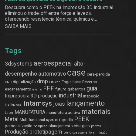
Descubra como o PEEK na impressão 3D industrial
eliminou o trade-off entre força e leveza,
oferecendo resistência térmica, química e
estrutural.
SAIBA MAIS
Tags
aeroespacial
3dsystems
alto-
case
desempenho
automotivo
cera-perdida
dmp
digitalização
Engenharia Reversa
CNC
EinScan
FFF
guia
escaneamento
futuro
gabaritos
evento
industrial
Impressora 3D produção
Inspeção
lançamento
Intamsys
joias
institucional
materiais
MANUFATURA
manufatura aditiva
Laser
PEEK
Metal
Multifuncional
ortopedia
nylon
personalização
planejamento cirurgico
pesquisa
portátil
Produção
prototipagem
pós-processamento
shining3d