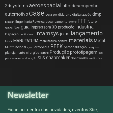
aeroespacial
3dsystems
alto-desempenho
case
automotivo
dmp
cera-perdida
digitalização
CNC
FFF
Engenharia Reversa
escaneamento
futuro
EinScan
evento
guia
industrial
Impressora 3D produção
gabaritos
lançamento
Intamsys
joias
Inspeção
institucional
materiais
Metal
MANUFATURA
manufatura aditiva
Laser
PEEK
Multifuncional
ortopedia
personalização
nylon
pesquisa
Produção
prototipagem
planejamento cirurgico
portátil
pós-
snapmaker
SLS
Solidworks
processamento
shining3d
tendências
Newsletter
Fique por dentro das novidades, eventos 3be,