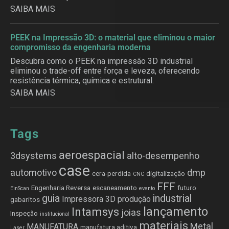
SAIBA MAIS
PEEK na Impressão 3D: o material que eliminou o maior
compromisso da engenharia moderna
Descubra como o PEEK na impressão 3D industrial
eliminou o trade-off entre força e leveza, oferecendo
resistência térmica, química e estrutural.
SAIBA MAIS
Tags
aeroespacial
3dsystems
alto-desempenho
case
automotivo
dmp
cera-perdida
digitalização
CNC
FFF
Engenharia Reversa
escaneamento
futuro
EinScan
evento
guia
industrial
Impressora 3D produção
gabaritos
lançamento
Intamsys
joias
Inspeção
institucional
materiais
Metal
MANUFATURA
manufatura aditiva
Laser