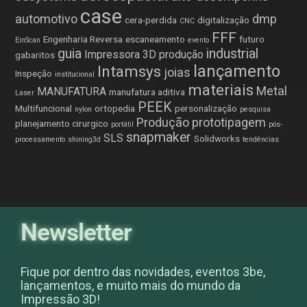
case
automotivo
dmp
cera-perdida
digitalização
CNC
FFF
Engenharia Reversa
escaneamento
futuro
EinScan
evento
guia
industrial
Impressora 3D produção
gabaritos
lançamento
Intamsys
joias
Inspeção
institucional
materiais
Metal
MANUFATURA
manufatura aditiva
Laser
PEEK
Multifuncional
ortopedia
personalização
nylon
pesquisa
Produção
prototipagem
planejamento cirurgico
portátil
pós-
snapmaker
SLS
Solidworks
processamento
shining3d
tendências
Newsletter
Fique por dentro das novidades, eventos 3be,
lançamentos, e muito mais do mundo da
Impressão 3D!