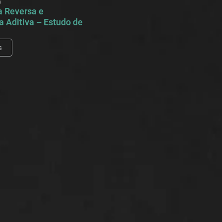
0
a Reversa e
 Aditiva – Estudo de
s