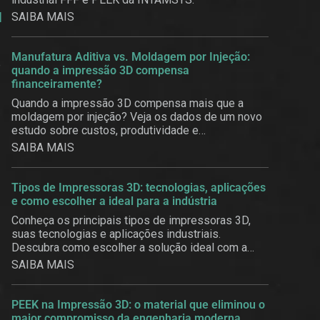
l
SAIBA MAIS
Manufatura Aditiva vs. Moldagem por Injeção:
e
quando a impressão 3D compensa
financeiramente?
Quando a impressão 3D compensa mais que a
moldagem por injeção? Veja os dados de um novo
estudo sobre custos, produtividade e
customização em massa.
SAIBA MAIS
Tipos de Impressoras 3D: tecnologias, aplicações
e como escolher a ideal para a indústria
Conheça os principais tipos de impressoras 3D,
suas tecnologias e aplicações industriais.
Descubra como escolher a solução ideal com a
3BE.
SAIBA MAIS
PEEK na Impressão 3D: o material que eliminou o
maior compromisso da engenharia moderna