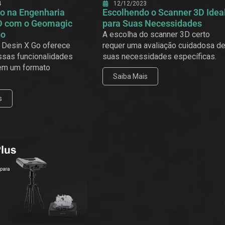
4
12/12/2023
o na Engenharia
Escolhendo o Scanner 3D Idea
D com o Geomagic
para Suas Necessidades
Go
A escolha do scanner 3D certo
Desin X Go oferece
requer uma avaliação cuidadosa d
sas funcionalidades
suas necessidades específicas.
em um formato
Saiba Mais
s