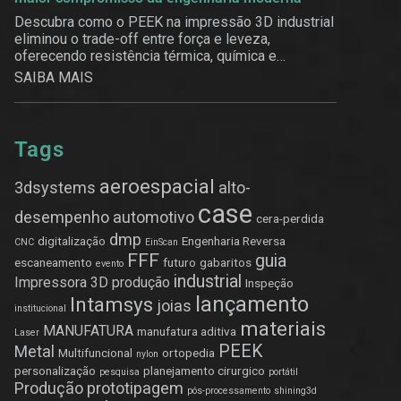
Descubra como o PEEK na impressão 3D industrial
eliminou o trade-off entre força e leveza,
oferecendo resistência térmica, química e
estrutural.
SAIBA MAIS
Tags
aeroespacial
3dsystems
alto-
case
desempenho
automotivo
cera-perdida
dmp
digitalização
Engenharia Reversa
CNC
EinScan
FFF
guia
escaneamento
futuro
gabaritos
evento
industrial
Impressora 3D produção
Inspeção
lançamento
Intamsys
joias
institucional
materiais
MANUFATURA
manufatura aditiva
Laser
PEEK
Metal
Multifuncional
ortopedia
nylon
personalização
planejamento cirurgico
pesquisa
portátil
Produção
prototipagem
pós-processamento
shining3d