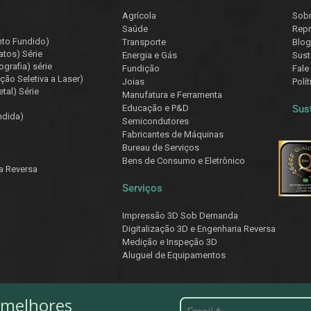
Agrícola
Sob
Saúde
Repr
nto Fundido)
Transporte
Blog
atos) Série
Energia e Gás
Sust
ografia) série
Fundição
Fale
ção Seletiva a Laser)
Joias
Polí
tal) Série
Manufatura e Ferramenta
Educação e P&D
Sus
ndida)
Semicondutores
Fabricantes de Máquinas
Bureau de Serviços
Bens de Consumo e Eletrônico
ia Reversa
Serviços
Impressão 3D Sob Demanda
Digitalização 3D e Engenharia Reversa
Medição e Inspeção 3D
Aluguel de Equipamentos
 melhores