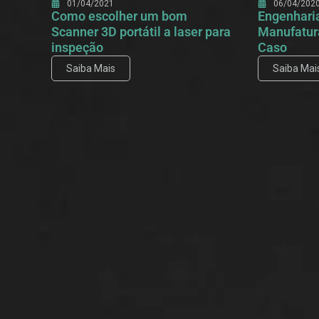
01/04/2021
06/04/202
Como escolher um bom
Engenhari
Scanner 3D portátil a laser para
Manufatura
inspeção
Caso
Saiba Mais
Saiba Mai