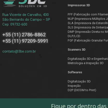
Impressoras 3D
Rua Vicente de Carvalho, 430
FFF (Fabricação com Filame
MJP (Impressora Múltiplos J
São Bernardo do Campo – SP
SLA (Impressora de Esterolit
Cep: 09732-600
SLS (Impressora de Sinteriza
DMP (Impressão Direta no Me
+55 (11) 2786-8862
DLP/LCD
+55 (11) 97209-5991
F
GF (Fabricação Granular Fu
Scanners 3D
contato@3be.com.br
Digitalização 3D e Engenhar
Metrologia e Inspeção 3D
Softwares
Digitalização 3D
Inspeção
D2P (DICOM to Print)
Fique por dentro das