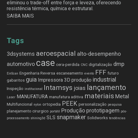
eliminou o trade-off entre força e leveza, oferecendo
resistência térmica, química e estrutural.
SAIBA MAIS
Tags
aeroespacial
3dsystems
alto-desempenho
case
automotivo
dmp
cera-perdida
digitalização
CNC
FFF
Engenharia Reversa
escaneamento
futuro
EinScan
evento
guia
industrial
Impressora 3D produção
gabaritos
lançamento
Intamsys
joias
Inspeção
institucional
materiais
Metal
MANUFATURA
manufatura aditiva
Laser
PEEK
Multifuncional
ortopedia
personalização
nylon
pesquisa
Produção
prototipagem
planejamento cirurgico
portátil
pós-
snapmaker
SLS
Solidworks
processamento
shining3d
tendências