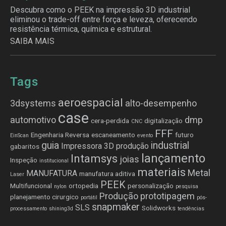
Descubra como o PEEK na impressão 3D industrial
eliminou o trade-off entre força e leveza, oferecendo
resistência térmica, química e estrutural.
SAIBA MAIS
Tags
aeroespacial
3dsystems
alto-desempenho
case
automotivo
dmp
cera-perdida
digitalização
CNC
FFF
Engenharia Reversa
escaneamento
futuro
EinScan
evento
guia
industrial
Impressora 3D produção
gabaritos
lançamento
Intamsys
joias
Inspeção
institucional
materiais
Metal
MANUFATURA
manufatura aditiva
Laser
PEEK
Multifuncional
ortopedia
personalização
nylon
pesquisa
Produção
prototipagem
planejamento cirurgico
portátil
pós-
snapmaker
SLS
Solidworks
processamento
shining3d
tendências