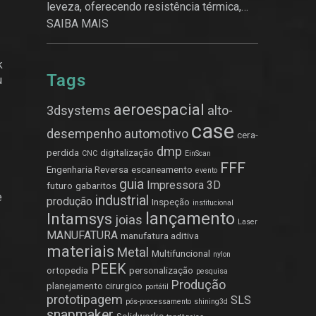
leveza, oferecendo resistência térmica,
química e estrutural.
SAIBA MAIS
k
Tags
u
aeroespacial
3dsystems
alto-
case
desempenho
automotivo
cera-
dmp
perdida
digitalização
CNC
EinScan
FFF
Engenharia Reversa
escaneamento
evento
guia
Impressora 3D
futuro
gabaritos
e
industrial
produção
Inspeção
institucional
lançamento
Intamsys
joias
Laser
MANUFATURA
manufatura aditiva
materiais
Metal
Multifuncional
nylon
PEEK
ortopedia
personalização
pesquisa
Produção
planejamento cirurgico
portátil
prototipagem
SLS
pós-processamento
shining3d
snapmaker