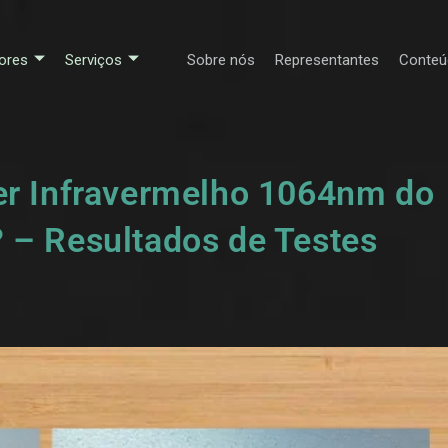
ores
Serviços
Sobre nós
Representantes
Conteú
er Infravermelho 1064nm do
 – Resultados de Testes