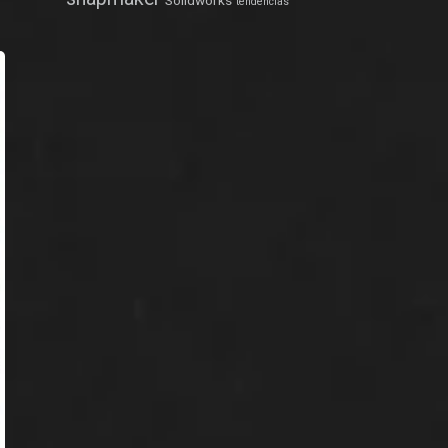
Solidworks
tendências