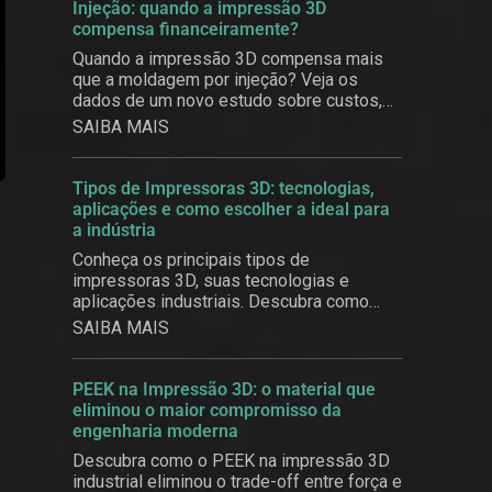
Injeção: quando a impressão 3D
compensa financeiramente?
Quando a impressão 3D compensa mais
que a moldagem por injeção? Veja os
dados de um novo estudo sobre custos,
produtividade e customização em massa.
SAIBA MAIS
Tipos de Impressoras 3D: tecnologias,
aplicações e como escolher a ideal para
a indústria
Conheça os principais tipos de
impressoras 3D, suas tecnologias e
aplicações industriais. Descubra como
escolher a solução ideal com a 3BE.
SAIBA MAIS
PEEK na Impressão 3D: o material que
eliminou o maior compromisso da
engenharia moderna
Descubra como o PEEK na impressão 3D
industrial eliminou o trade-off entre força e