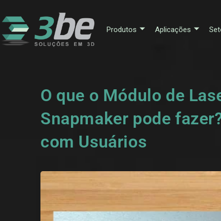
Produtos
Aplicações
Set
O que o Módulo de Las
Snapmaker pode fazer?
com Usuários