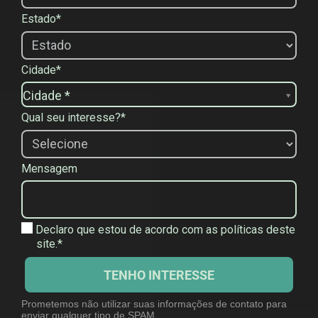
Estado*
Cidade*
C
Cidade *
i
Qual seu interesse?*
d
a
d
Mensagem
e
*
Declaro que estou de acordo com as políticas deste
site.*
TENHO INTERESSE
Prometemos não utilizar suas informações de contato para
enviar qualquer tipo de SPAM.