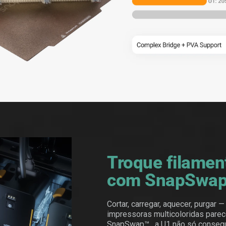
Troque filame
com SnapSwa
Cortar, carregar, aquecer, purgar —
impressoras multicoloridas pare
SnapSwap™ , a U1 não só consegue