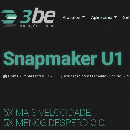
Produtos
Aplicações
Set
Snapmaker U1
Home
•
Impressoras 3D
•
FFF (Fabricação com Filamento Fundido)
•
S
5X MAIS VELOCIDADE.
5X MENOS DESPERDÍCIO.