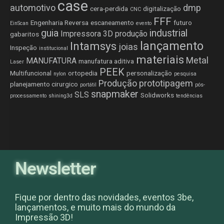
case
automotivo
dmp
cera-perdida
digitalização
CNC
FFF
Engenharia Reversa
escaneamento
futuro
EinScan
evento
guia
industrial
Impressora 3D produção
gabaritos
lançamento
Intamsys
joias
Inspeção
institucional
materiais
Metal
MANUFATURA
manufatura aditiva
Laser
PEEK
Multifuncional
ortopedia
personalização
nylon
pesquisa
Produção
prototipagem
planejamento cirurgico
portátil
pós-
snapmaker
SLS
Solidworks
processamento
shining3d
tendências
Newsletter
Fique por dentro das novidades, eventos 3be,
lançamentos, e muito mais do mundo da
Impressão 3D!