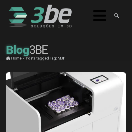
Blog
3BE
Home
•
Posts tagged
Tag:
MJP