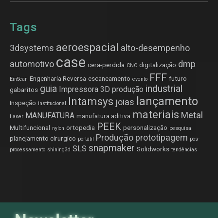
Tags
aeroespacial
3dsystems
alto-desempenho
case
automotivo
dmp
cera-perdida
digitalização
CNC
FFF
Engenharia Reversa
escaneamento
futuro
EinScan
evento
guia
industrial
Impressora 3D produção
gabaritos
lançamento
Intamsys
joias
Inspeção
institucional
materiais
Metal
MANUFATURA
manufatura aditiva
Laser
PEEK
Multifuncional
ortopedia
personalização
nylon
pesquisa
Produção
prototipagem
planejamento cirurgico
portátil
pós-
snapmaker
SLS
Solidworks
processamento
shining3d
tendências