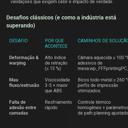
validações que exigem calor e impacto de verdade.
Desafios clássicos (e como a indústria está
superando)
DESAFIO
POR QUE
CAMINHOS DE SOLUÇÃ
ACONTECE
Deformação &
Alto índice
Câmara aquecida ≥ 100 °
warping
de retração
adesivos de
(≥ 13 %)
mesa.
wp_FFFprintingPC
Mau
Viscosidade
Bicos todo-metal ≥ 260 °
fluxo/extrusão
3-5 × maior
perfis de impressão
que ABS
otimizados.
Falta de
Resfriamento
Controle térmico
adesão entre
rápido
homogêneo + parâmetro
camadas
de path planning ajustado