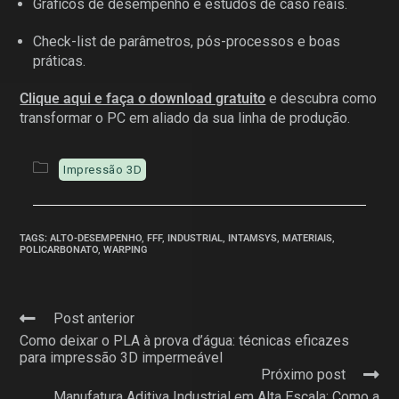
Gráficos de desempenho e estudos de caso reais.
Check-list de parâmetros, pós-processos e boas
práticas.
Clique aqui e faça o download gratuito
e descubra como
transformar o PC em aliado da sua linha de produção.
Impressão 3D
TAGS
:
ALTO-DESEMPENHO
,
FFF
,
INDUSTRIAL
,
INTAMSYS
,
MATERIAIS
,
POLICARBONATO
,
WARPING
Post anterior
Como deixar o PLA à prova d’água: técnicas eficazes
para impressão 3D impermeável
Próximo post
Manufatura Aditiva Industrial em Alta Escala: Como a