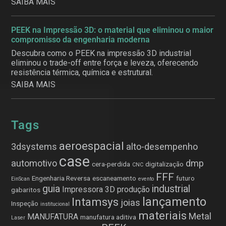
SAIBA MAIS
PEEK na Impressão 3D: o material que eliminou o maior
compromisso da engenharia moderna
Descubra como o PEEK na impressão 3D industrial
eliminou o trade-off entre força e leveza, oferecendo
resistência térmica, química e estrutural.
SAIBA MAIS
Tags
aeroespacial
3dsystems
alto-desempenho
case
automotivo
dmp
cera-perdida
digitalização
CNC
FFF
Engenharia Reversa
escaneamento
futuro
EinScan
evento
guia
industrial
Impressora 3D produção
gabaritos
lançamento
Intamsys
joias
Inspeção
institucional
materiais
Metal
MANUFATURA
manufatura aditiva
Laser