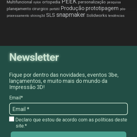
PEEK
Multifuncional
ortopedia
personalização
nylon
pesquisa
Produção
prototipagem
planejamento cirurgico
portátil
pós-
snapmaker
SLS
Solidworks
processamento
shining3d
tendências
Newsletter
Fique por dentro das novidades, eventos 3be,
lançamentos, e muito mais do mundo da
Impressão 3D!
Email*
Declaro que estou de acordo com as políticas deste
site.*