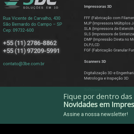
Impressoras 3D
Rua Vicente de Carvalho, 430
FFF (Fabricação com Filame
MJP (Impressora Múltiplos J
São Bernardo do Campo – SP
SLA (Impressora de Esterolit
Cep: 09732-600
SLS (Impressora de Sinteriza
DMP (Impressão Direta no Me
+55 (11) 2786-8862
DLP/LCD
+55 (11) 97209-5991
F
GF (Fabricação Granular Fu
Scanners 3D
contato@3be.com.br
Digitalização 3D e Engenhar
Metrologia e Inspeção 3D
Softwares
Fique por dentro das
Digitalização 3D
Novidades em Impre
Inspeção
D2P (DICOM to Print)
Assine a nossa newsletter!