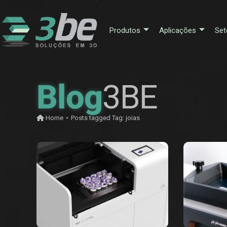
Produtos
Aplicações
Set
Blog
3BE
Home
•
Posts tagged
Tag:
joias