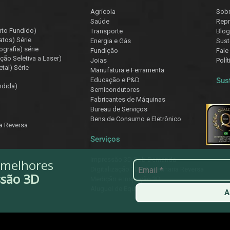
Agrícola
Sob
Saúde
Repr
nto Fundido)
Transporte
Blog
atos) Série
Energia e Gás
Sust
ografia) série
Fundição
Fale
ção Seletiva a Laser)
Joias
Polí
tal) Série
Manufatura e Ferramenta
Educação e P&D
Sus
ndida)
Semicondutores
Fabricantes de Máquinas
Bureau de Serviços
Bens de Consumo e Eletrônico
ia Reversa
Serviços
Impressão 3D Sob Demanda
 melhores
Digitalização 3D e Engenharia Reversa
ssão 3D
Medição e Inspeção 3D
Aluguel de Equipamentos
A