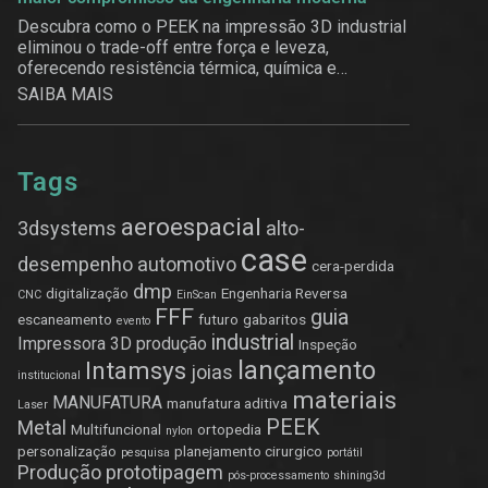
Descubra como o PEEK na impressão 3D industrial
eliminou o trade-off entre força e leveza,
oferecendo resistência térmica, química e
estrutural.
SAIBA MAIS
Tags
aeroespacial
3dsystems
alto-
case
desempenho
automotivo
cera-perdida
dmp
digitalização
Engenharia Reversa
CNC
EinScan
FFF
guia
escaneamento
futuro
gabaritos
evento
industrial
Impressora 3D produção
Inspeção
lançamento
Intamsys
joias
institucional
materiais
MANUFATURA
manufatura aditiva
Laser
PEEK
Metal
Multifuncional
ortopedia
nylon
personalização
planejamento cirurgico
pesquisa
portátil
Produção
prototipagem
pós-processamento
shining3d