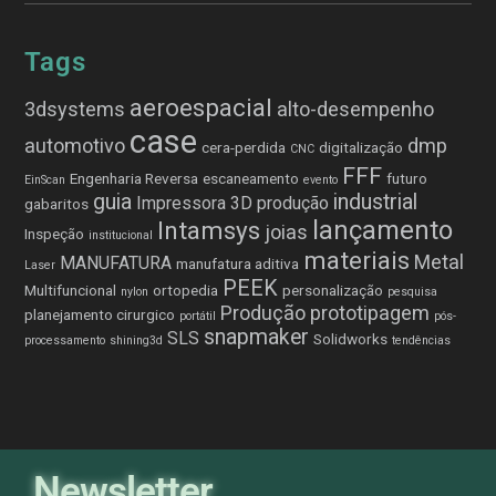
Tags
aeroespacial
3dsystems
alto-desempenho
case
automotivo
dmp
cera-perdida
digitalização
CNC
FFF
Engenharia Reversa
escaneamento
futuro
EinScan
evento
guia
industrial
Impressora 3D produção
gabaritos
lançamento
Intamsys
joias
Inspeção
institucional
materiais
Metal
MANUFATURA
manufatura aditiva
Laser
PEEK
Multifuncional
ortopedia
personalização
nylon
pesquisa
Produção
prototipagem
planejamento cirurgico
portátil
pós-
snapmaker
SLS
Solidworks
processamento
shining3d
tendências
Newsletter