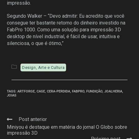
impressão.
Segundo Walker – “Devo admitir: Eu acredito que você
consegue ter bastante retorno do dinheiro investido na
FabPro 1000. Como uma solução para impressão 3D
desktop de nível industrial, é fácil de usar, intuitiva e
silenciosa, o que é ótimo,”
Design, Arte e Cultura
TAGS
:
ARTFORGE
,
CASE
,
CERA-PERDIDA
,
FABPRO
,
FUNDIÇÃO
,
JOALHERIA
,
JOIAS
Post anterior
Miniyou é destaque em matéria do jornal O Globo sobre
impressão 3D
Próximo post