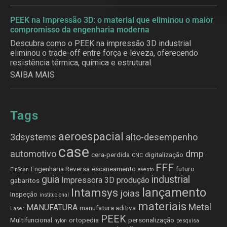
PEEK na Impressão 3D: o material que eliminou o maior
compromisso da engenharia moderna
Descubra como o PEEK na impressão 3D industrial
eliminou o trade-off entre força e leveza, oferecendo
resistência térmica, química e estrutural.
SAIBA MAIS
Tags
aeroespacial
3dsystems
alto-desempenho
case
automotivo
dmp
cera-perdida
digitalização
CNC
FFF
Engenharia Reversa
escaneamento
futuro
EinScan
evento
guia
industrial
Impressora 3D produção
gabaritos
lançamento
Intamsys
joias
Inspeção
institucional
materiais
Metal
MANUFATURA
manufatura aditiva
Laser
PEEK
Multifuncional
ortopedia
personalização
nylon
pesquisa