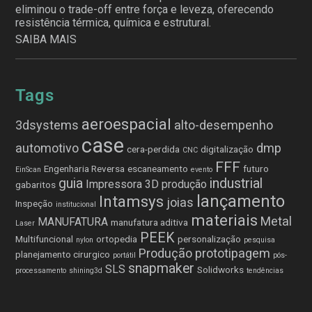
eliminou o trade-off entre força e leveza, oferecendo
resistência térmica, química e estrutural.
SAIBA MAIS
Tags
aeroespacial
3dsystems
alto-desempenho
case
automotivo
dmp
cera-perdida
digitalização
CNC
FFF
Engenharia Reversa
escaneamento
futuro
EinScan
evento
guia
industrial
Impressora 3D produção
gabaritos
lançamento
Intamsys
joias
Inspeção
institucional
materiais
Metal
MANUFATURA
manufatura aditiva
Laser
PEEK
Multifuncional
ortopedia
personalização
nylon
pesquisa
Produção
prototipagem
planejamento cirurgico
portátil
pós-
snapmaker
SLS
Solidworks
processamento
shining3d
tendências