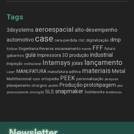
Tags
aeroespacial
3dsystems
alto-desempenho
case
automotivo
dmp
cera-perdida
digitalização
CNC
FFF
Engenharia Reversa
escaneamento
futuro
EinScan
evento
guia
industrial
Impressora 3D produção
gabaritos
lançamento
Intamsys
joias
Inspeção
institucional
materiais
Metal
MANUFATURA
manufatura aditiva
Laser
PEEK
Multifuncional
ortopedia
personalização
nylon
pesquisa
Produção
prototipagem
planejamento cirurgico
portátil
pós-
snapmaker
SLS
Solidworks
processamento
shining3d
tendências
Newsletter