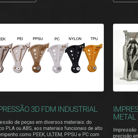
PRESSÃO 3D FDM INDUSTRIAL
IMPRES
METAL
essão de peças em diversos materiais: do
co PLA ou ABS, aos materiais funcionais de alto
Impressão d
empenho como PEEK, ULTEM, PPSU e PC com
precisão em