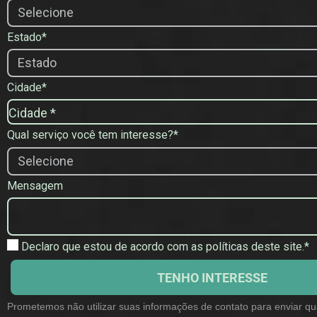
Estado*
Cidade*
C
Cidade *
i
Qual serviço você tem interesse?*
d
a
d
Mensagem
e
*
Declaro que estou de acordo com as políticas deste site.*
TENHO INTERESSE
Prometemos não utilizar suas informações de contato para enviar qu