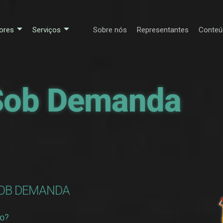
ores
Serviços
Sobre nós
Representantes
Conteú
Sob Demanda
SOB DEMANDA
do?