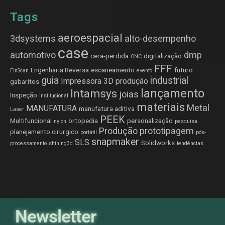
Tags
aeroespacial
3dsystems
alto-desempenho
case
automotivo
dmp
cera-perdida
digitalização
CNC
FFF
Engenharia Reversa
escaneamento
futuro
EinScan
evento
guia
industrial
Impressora 3D produção
gabaritos
lançamento
Intamsys
joias
Inspeção
institucional
materiais
Metal
MANUFATURA
manufatura aditiva
Laser
PEEK
Multifuncional
ortopedia
personalização
nylon
pesquisa
Produção
prototipagem
planejamento cirurgico
portátil
pós-
snapmaker
SLS
Solidworks
processamento
shining3d
tendências
Newsletter