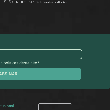
snapmaker
SLS
Solidworks
tendências
 políticas deste site.*
ASSINAR
itucional