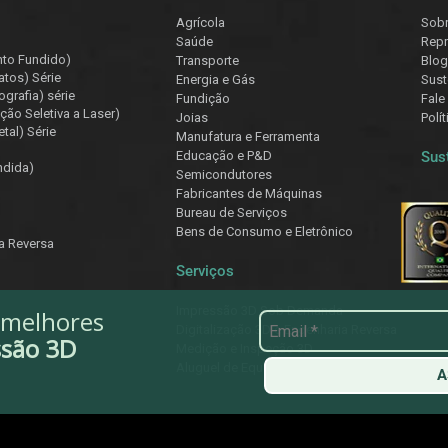
Agrícola
Sob
Saúde
Repr
nto Fundido)
Transporte
Blog
atos) Série
Energia e Gás
Sust
ografia) série
Fundição
Fale
ção Seletiva a Laser)
Joias
Polí
tal) Série
Manufatura e Ferramenta
Educação e P&D
Sus
ndida)
Semicondutores
Fabricantes de Máquinas
Bureau de Serviços
Bens de Consumo e Eletrônico
ia Reversa
Serviços
Impressão 3D Sob Demanda
 melhores
Digitalização 3D e Engenharia Reversa
ssão 3D
Medição e Inspeção 3D
Aluguel de Equipamentos
A