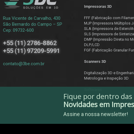
Impressoras 3D
Rua Vicente de Carvalho, 430
FFF (Fabricação com Filame
MJP (Impressora Múltiplos J
São Bernardo do Campo – SP
SLA (Impressora de Esterolit
Cep: 09732-600
SLS (Impressora de Sinteriza
DMP (Impressão Direta no Me
+55 (11) 2786-8862
DLP/LCD
+55 (11) 97209-5991
F
GF (Fabricação Granular Fu
Scanners 3D
contato@3be.com.br
Digitalização 3D e Engenhar
Metrologia e Inspeção 3D
Softwares
Fique por dentro das
Digitalização 3D
Novidades em Impre
Inspeção
D2P (DICOM to Print)
Assine a nossa newsletter!