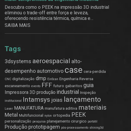
Descubra como o PEEK na impressão 3D industrial
eliminou o trade-off entre força e leveza,
oferecendo resistência térmica, química e
estrutural.
SAIBA MAIS
Tags
aeroespacial
3dsystems
alto-
case
desempenho
automotivo
cera-perdida
dmp
digitalização
Engenharia Reversa
CNC
EinScan
FFF
guia
escaneamento
futuro
gabaritos
evento
industrial
Impressora 3D produção
Inspeção
lançamento
Intamsys
joias
institucional
materiais
MANUFATURA
manufatura aditiva
Laser
PEEK
Metal
Multifuncional
ortopedia
nylon
personalização
planejamento cirurgico
pesquisa
portátil
Produção
prototipagem
pós-processamento
shining3d