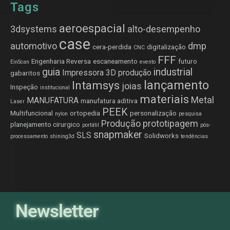
Tags
aeroespacial
3dsystems
alto-desempenho
case
automotivo
dmp
cera-perdida
digitalização
CNC
FFF
Engenharia Reversa
escaneamento
futuro
EinScan
evento
guia
industrial
Impressora 3D produção
gabaritos
lançamento
Intamsys
joias
Inspeção
institucional
materiais
Metal
MANUFATURA
manufatura aditiva
Laser
PEEK
Multifuncional
ortopedia
personalização
nylon
pesquisa
Produção
prototipagem
planejamento cirurgico
portátil
pós-
snapmaker
SLS
Solidworks
processamento
shining3d
tendências
Newsletter