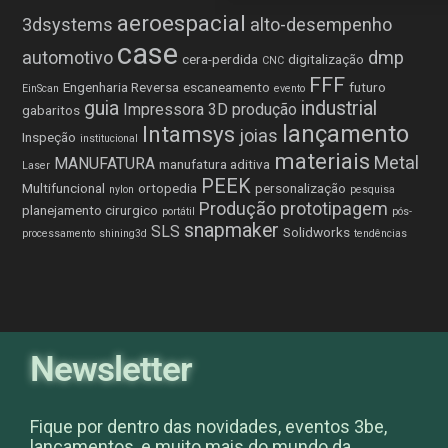
aeroespacial
3dsystems
alto-desempenho
case
automotivo
dmp
cera-perdida
digitalização
CNC
FFF
Engenharia Reversa
escaneamento
futuro
EinScan
evento
guia
industrial
Impressora 3D produção
gabaritos
lançamento
Intamsys
joias
Inspeção
institucional
materiais
Metal
MANUFATURA
manufatura aditiva
Laser
PEEK
Multifuncional
ortopedia
personalização
nylon
pesquisa
Produção
prototipagem
planejamento cirurgico
portátil
pós-
snapmaker
SLS
Solidworks
processamento
shining3d
tendências
Newsletter
Fique por dentro das novidades, eventos 3be,
lançamentos, e muito mais do mundo da