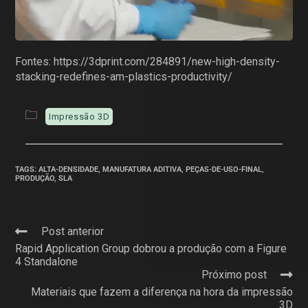
Fontes: https://3dprint.com/284891/new-high-density-
stacking-redefines-am-plastics-productivity/
Impressão 3D
TAGS
:
ALTA-DENSIDADE
,
MANUFATURA ADITIVA
,
PEÇAS-DE-USO-FINAL
,
PRODUÇÃO
,
SLA
Post anterior
Rapid Application Group dobrou a produção com a Figure
4 Standalone
Próximo post
Materiais que fazem a diferença na hora da impressão
3D