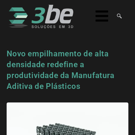
Novo empilhamento de alta
densidade redefine a
produtividade da Manufatura
Aditiva de Plásticos