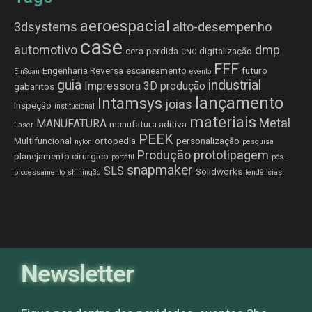
aeroespacial
3dsystems
alto-desempenho
case
automotivo
dmp
cera-perdida
digitalização
CNC
FFF
Engenharia Reversa
escaneamento
futuro
EinScan
evento
guia
industrial
Impressora 3D produção
gabaritos
lançamento
Intamsys
joias
Inspeção
institucional
materiais
Metal
MANUFATURA
manufatura aditiva
Laser
PEEK
Multifuncional
ortopedia
personalização
nylon
pesquisa
Produção
prototipagem
planejamento cirurgico
portátil
pós-
snapmaker
SLS
Solidworks
processamento
shining3d
tendências
Newsletter